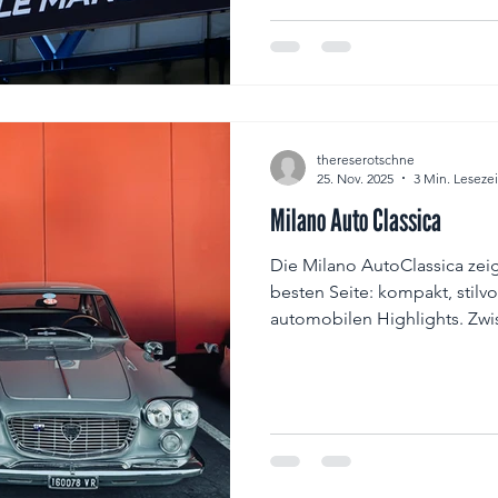
am ersten Tag zu besuchen u
Personen durch die neuen Ha
kann es vorwegnehmen: Was
war, hat sich noch einmal ge
thereserotschne
25. Nov. 2025
3 Min. Lesezei
Milano Auto Classica
Die Milano AutoClassica zeig
besten Seite: kompakt, stilvo
automobilen Highlights. Z
Klassikern wie Lancia Aurelia
Treiben in den Hallen und t
die Leidenschaft für Oldtimer
großem Andrang und kreative
Messe ein Erlebnis für alle G
Enthusiasten, Sammler und all