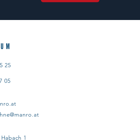
EUM
25 25
37 05
nro.at
chne@manro.at
 Habach 1