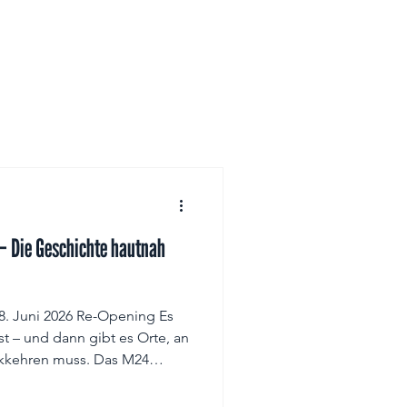
nah
8. Juni 2026 Re-Opening Es
st – und dann gibt es Orte, an
kkehren muss. Das M24
o ein Ort. Ich hatte das
iedereröffnete Museum gleich