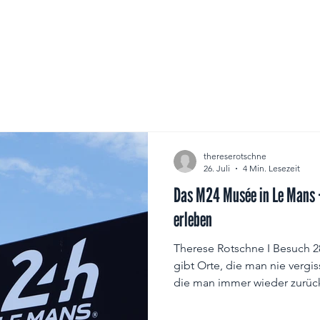
thereserotschne
26. Juli
4 Min. Lesezeit
Das M24 Musée in Le Mans – Die Geschichte haut
erleben
Therese Rotschne I Besuch 2
gibt Orte, die man nie vergis
die man immer wieder zurüc
Musée in Le Mans ist genau s
große Privileg, das frisch w