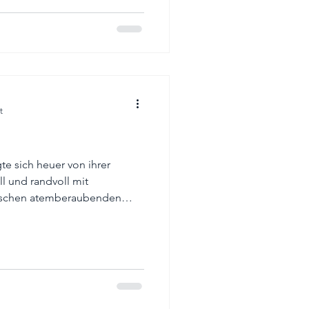
nd als eine der ersten
llen zu wandeln. Und ich
 schon zuvor beeindruckend
waltig gesteigert. Wo Lege
t
te sich heuer von ihrer
ll und randvoll mit
wischen atemberaubenden
 und Ferrari F40, regem
raumhafter Automobilia war
 überall spürbar. Trotz
r Parkplatzsuche bot die
enerationen – ein Fest für
e, die italienisches PS-Flair