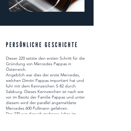
PERSÖNLICHE GESCHICHTE
Dieser 220 setzte den ersten Schritt für die
Gründung von Mercedes Pappas in
Österreich.
Angeblich war dies der erste Mercedes,
welchen Dimitri Pappas importiert hat und
fuhr mit dem Kennzeichen S-82 durch
Salzburg. Dieses Kennzeichen ist nach wie
vor im Besitz der Familie Pappas und unter
diesem wird der parallel angemeldete
Mercedes 600 Pullmann gefahren.
Der 220 war danach mehrere Jahre im
Besitz der ‚Grazer Wühlmaus‘ Johnny Resch,
welcher maßgeblich am Bau zahlreicher
Tunnel in Österreich beteiligt war.