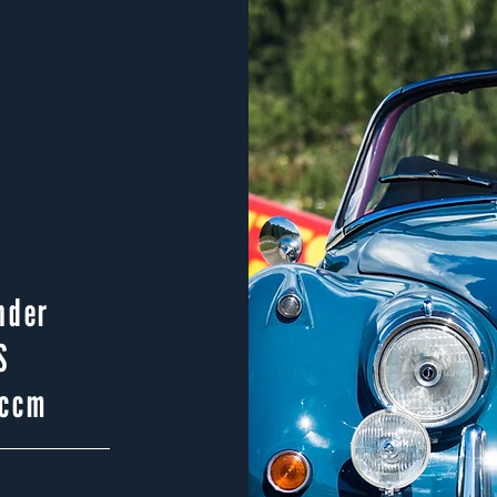
nder
S
 ccm