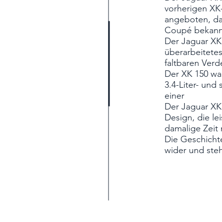
vorherigen XK
angeboten, da
Coupé bekannt
Der Jaguar XK 
überarbeitete
faltbaren Ver
Der XK 150 war
3.4-Liter- und
einer
Der Jaguar XK 
Design, die le
damalige Zeit
Die Geschicht
wider und steh