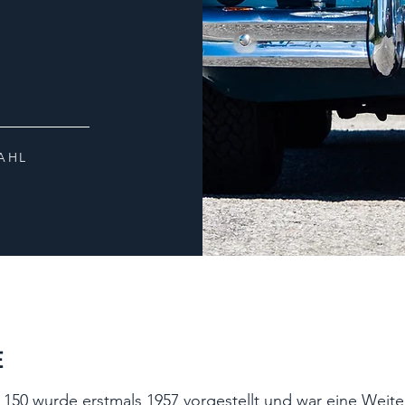
AHL
E
 150 wurde erstmals 1957 vorgestellt und war eine Weit