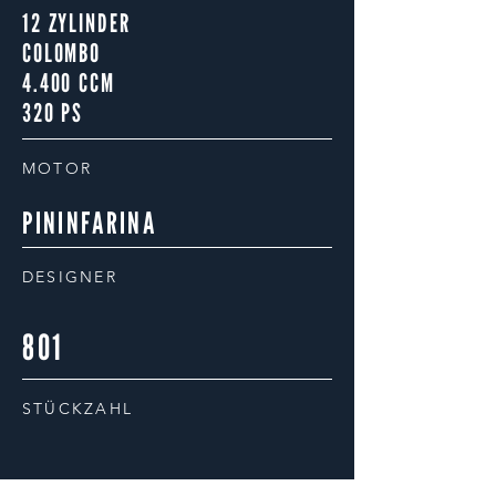
12 ZYLINDER
Als Herr Maderna diesen Klassiker
COLOMBO
nicht mehr bewewegen kontne suchte
4.400 CCM
er nach einem neuen Platz, der ihr
320 PS
gerecht wird. Also ein Museum.
MOTOR
PININFARINA
DESIGNER
801
STÜCKZAHL