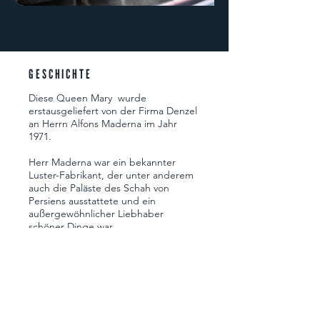
GESCHICHTE
Diese Queen Mary wurde
erstausgeliefert von der Firma Denzel
an Herrn Alfons Maderna im Jahr
1971.
Herr Maderna war ein bekannter
Luster-Fabrikant, der unter anderem
auch die Paläste des Schah von
Persiens ausstattete und ein
außergewöhnlicher Liebhaber
schöner Dinge war.
Ob Gemälde, Vasen, Antiquitäten
oder auch eben klassische
Fahrzeuge.
Alle diese Schätze fanden ihr zu
Hause in der Kathause Aggsbach in